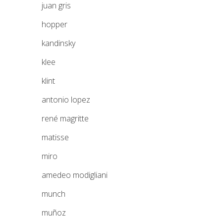
juan gris
hopper
kandinsky
klee
klint
antonio lopez
rené magritte
matisse
miro
amedeo modigliani
munch
muñoz