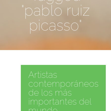
"pablo ruiz
picasso"
Artistas
contemporáneos
de los más
importantes del
mundo