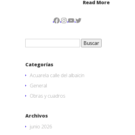
Read More
Facebook
Instagram
YouTube
Twitter
Buscar:
Categorías
Acuarela calle del albaicin
General
Obras y cuadros
Archivos
junio 2026