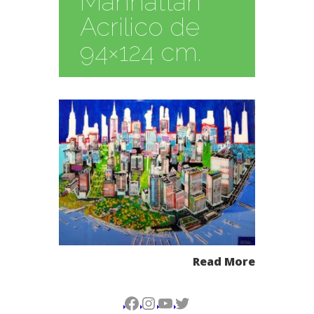
Manhattan
Acrilico de
94×124 cm.
Read More
Facebook
Instagram
YouTube
Twitter