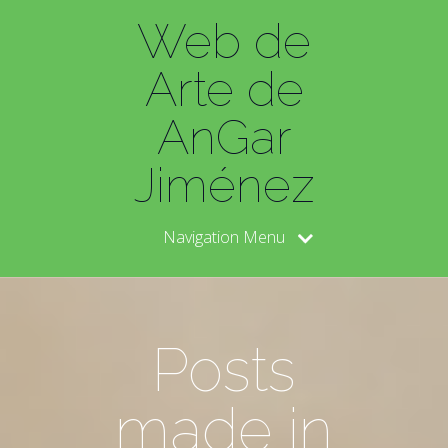
Web de
Arte de
AnGar
Jiménez
Navigation Menu
Posts
made in