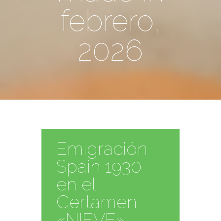
febrero,
2026
Emigración
Spain 1930
en el
Certamen
«NIEVE»