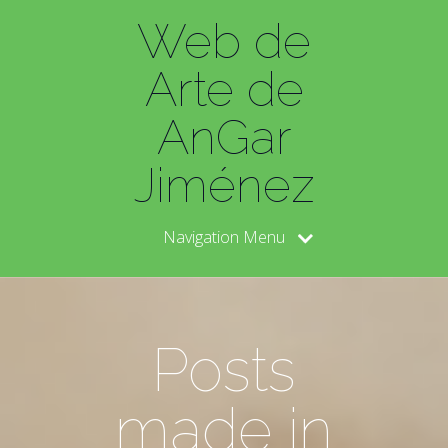
Web de
Arte de
AnGar
Jiménez
Navigation Menu
Posts
made in