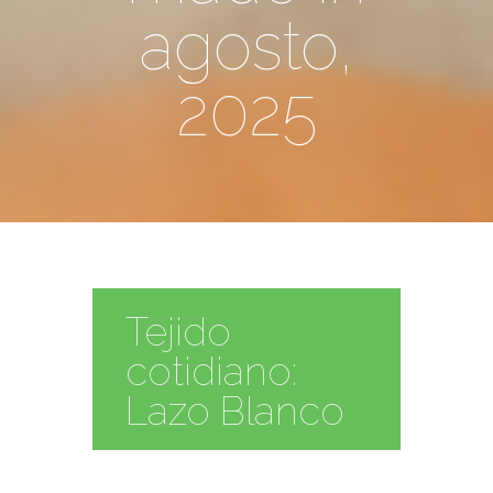
agosto,
2025
Tejido
cotidiano:
Lazo Blanco