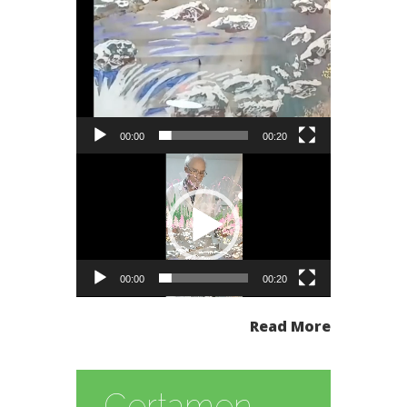
00:00
00:20
Reproductor
de
vídeo
00:00
00:20
Read More
Certamen