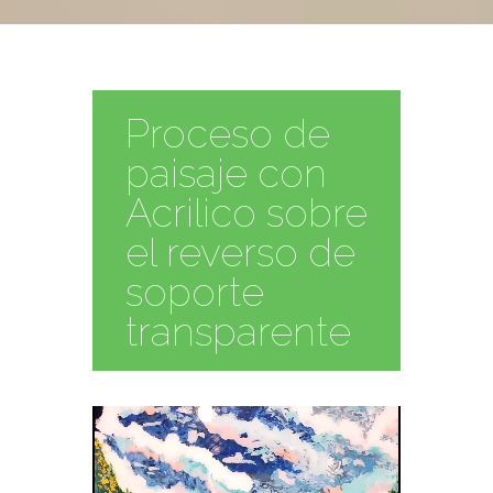
Proceso de
paisaje con
Acrilico sobre
el reverso de
soporte
transparente
Reproductor
de
vídeo