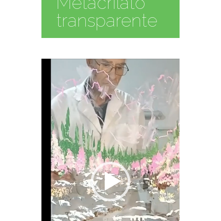
Metacrilato
transparente
Reproductor
de
vídeo