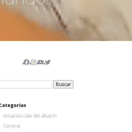
Facebook
Instagram
YouTube
Twitter
Buscar:
Categorías
Acuarela calle del albaicin
General