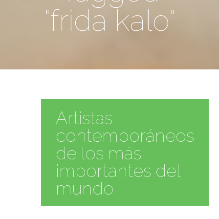
"frida kalo"
Artistas
contemporáneos
de los más
importantes del
mundo