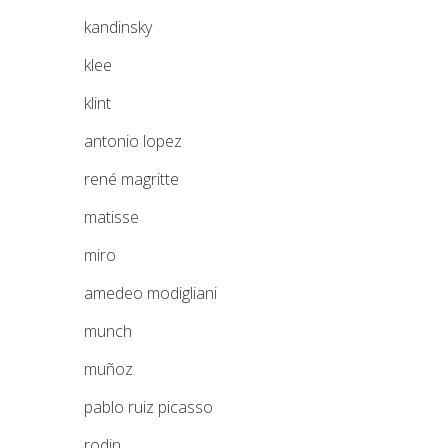
kandinsky
klee
klint
antonio lopez
rené magritte
matisse
miro
amedeo modigliani
munch
muñoz
pablo ruiz picasso
rodin