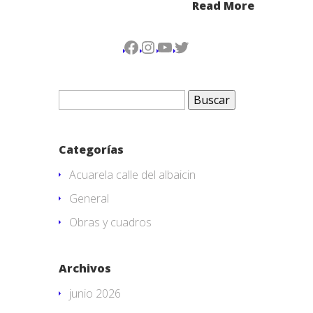
Read More
Facebook
Instagram
YouTube
Twitter
Buscar:
Categorías
Acuarela calle del albaicin
General
Obras y cuadros
Archivos
junio 2026