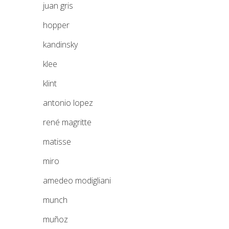
juan gris
hopper
kandinsky
klee
klint
antonio lopez
rené magritte
matisse
miro
amedeo modigliani
munch
muñoz