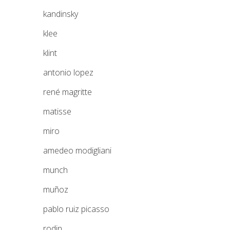
kandinsky
klee
klint
antonio lopez
rené magritte
matisse
miro
amedeo modigliani
munch
muñoz
pablo ruiz picasso
rodin