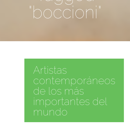
"boccioni"
Artistas
contemporáneos
de los más
importantes del
mundo