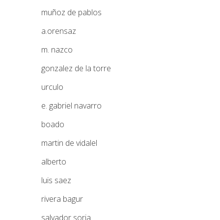
muñoz de pablos
a.orensaz
m. nazco
gonzalez de la torre
urculo
e. gabriel navarro
boado
martin de vidalel
alberto
luis saez
rivera bagur
salvador soria