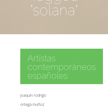
"solana"
Artistas
contemporáneos
españoles
joaquin rodrigo
ortega muñoz