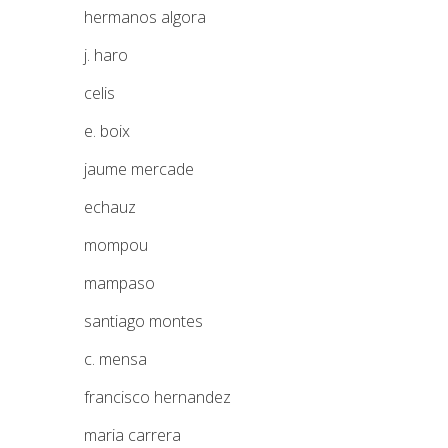
hermanos algora
j. haro
celis
e. boix
jaume mercade
echauz
mompou
mampaso
santiago montes
c. mensa
francisco hernandez
maria carrera