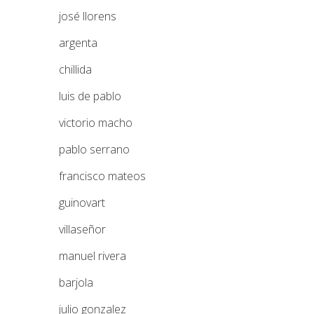
josé llorens
argenta
chillida
luis de pablo
victorio macho
pablo serrano
francisco mateos
guinovart
villaseñor
manuel rivera
barjola
julio gonzalez