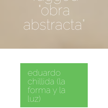
"obra
abstracta"
eduardo
chillida (la
forma y la
luz)