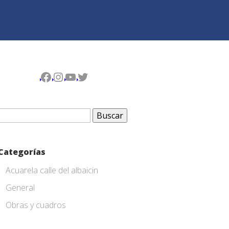
Facebook
Instagram
YouTube
Twitter
Buscar:
Categorías
Acuarela calle del albaicin
General
Obras y cuadros