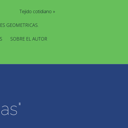
Tejido cotidiano
ES GEOMETRICAS.
S
SOBRE EL AUTOR
as"