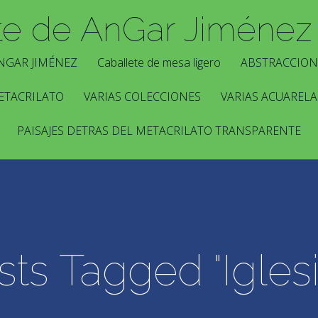
te de AnGar Jiménez
NGAR JIMÉNEZ
Caballete de mesa ligero
ABSTRACCION
ETACRILATO
VARIAS COLECCIONES
VARIAS ACUARELA
PAISAJES DETRAS DEL METACRILATO TRANSPARENTE
sts Tagged "Iglesi