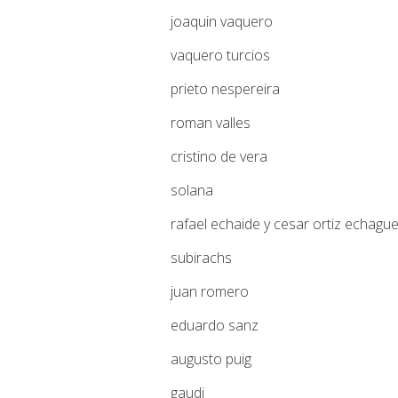
joaquin vaquero
vaquero turcios
prieto nespereira
roman valles
cristino de vera
solana
rafael echaide y cesar ortiz echagu
subirachs
juan romero
eduardo sanz
augusto puig
gaudi