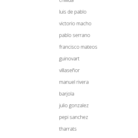
chillida
luis de pablo
victorio macho
pablo serrano
francisco mateos
guinovart
villaseñor
manuel rivera
barjola
julio gonzalez
pepi sanchez
tharrats