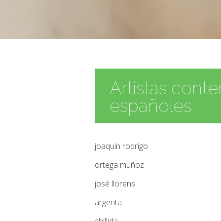
Artistas con
españoles
joaquin rodrigo
ortega muñoz
josé llorens
argenta