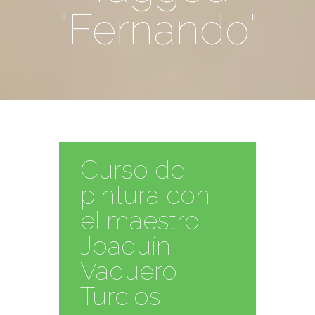
"Fernando"
Curso de
pintura con
el maestro
Joaquín
Vaquero
Turcios