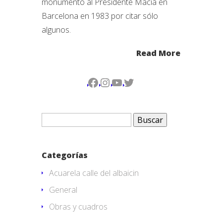
monumento al Presidente Maciá en
Barcelona en 1983 por citar sólo
algunos.
Read More
Facebook
Instagram
YouTube
Twitter
Buscar:
Categorías
Acuarela calle del albaicin
General
Obras y cuadros