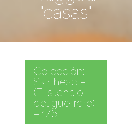
"casas"
Colección:
Skinhead –
(El silencio
del guerrero)
– 1/6