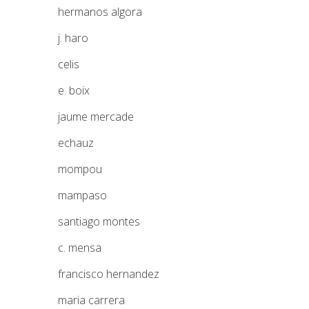
hermanos algora
j. haro
celis
e. boix
jaume mercade
echauz
mompou
mampaso
santiago montes
c. mensa
francisco hernandez
maria carrera