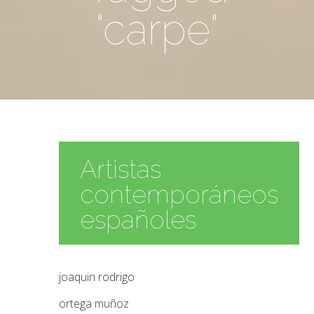
"carpe"
Artistas
contemporáneos
españoles
joaquin rodrigo
ortega muñoz