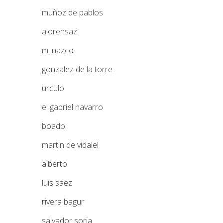
muñoz de pablos
a.orensaz
m. nazco
gonzalez de la torre
urculo
e. gabriel navarro
boado
martin de vidalel
alberto
luis saez
rivera bagur
salvador soria