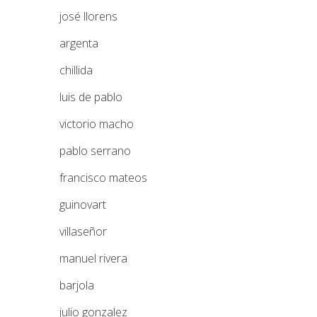
josé llorens
argenta
chillida
luis de pablo
victorio macho
pablo serrano
francisco mateos
guinovart
villaseñor
manuel rivera
barjola
julio gonzalez