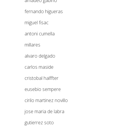
amadeo gabino
fernando higueras
miguel fisac
antoni cumella
millares
alvaro delgado
carlos maside
cristobal halffter
eusebio sempere
cirilo martinez novillo
jose maria de labra
gutierrez soto