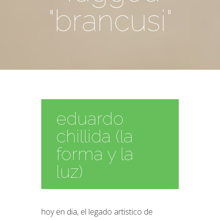
"brancusi"
eduardo
chillida (la
forma y la
luz)
hoy en dia, el legado artistico de