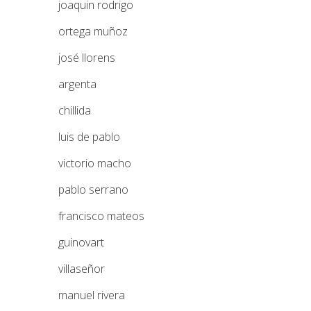
joaquin rodrigo
ortega muñoz
josé llorens
argenta
chillida
luis de pablo
victorio macho
pablo serrano
francisco mateos
guinovart
villaseñor
manuel rivera