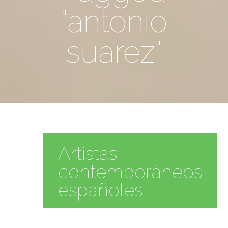
"antonio
suarez"
Artistas
contemporáneos
españoles