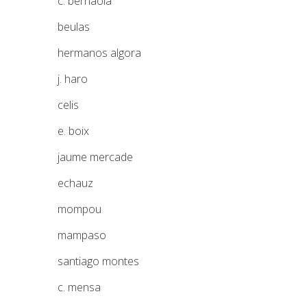
c. bernaola
beulas
hermanos algora
j. haro
celis
e. boix
jaume mercade
echauz
mompou
mampaso
santiago montes
c. mensa