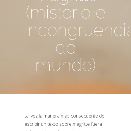
(misterio e
incongruenci
de
mundo)
tal vez la manera mas consecuente de
escribir un texto sobre magritte fuera