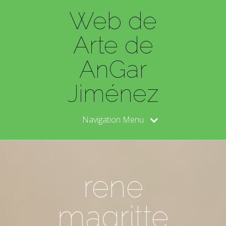
Web de
Arte de
AnGar
Jiménez
Navigation Menu
rene
magritte