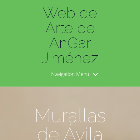
Web de
Arte de
AnGar
Jiménez
Navigation Menu
Murallas
de Ávila