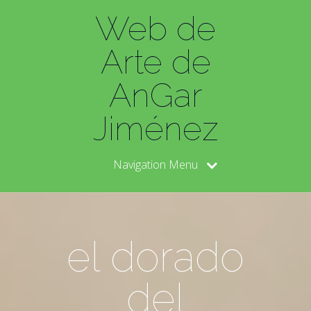
Web de
Arte de
AnGar
Jiménez
Navigation Menu
el dorado
del