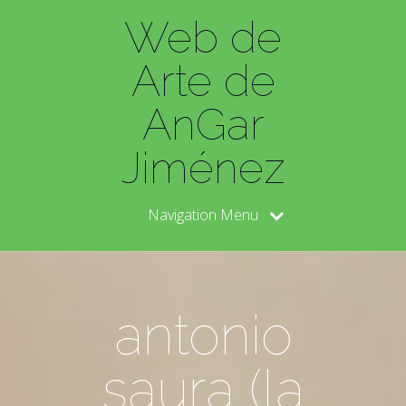
Web de
Arte de
AnGar
Jiménez
Navigation Menu
antonio
saura (la