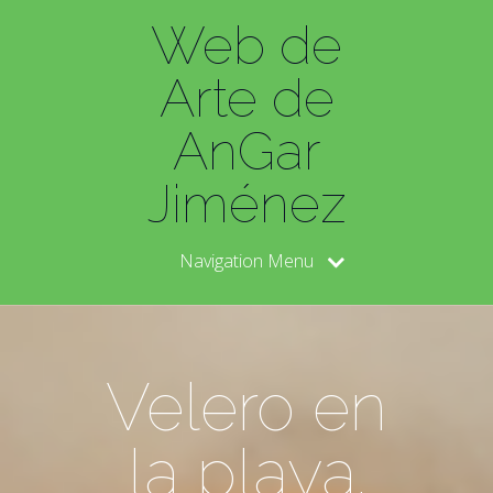
Web de
Arte de
AnGar
Jiménez
Navigation Menu
Velero en
la playa.