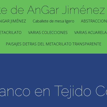
te de AnGar Jiménez
NGAR JIMÉNEZ
Caballete de mesa ligero
ABSTRACCION
ETACRILATO
VARIAS COLECCIONES
VARIAS ACUARELA
PAISAJES DETRAS DEL METACRILATO TRANSPARENTE
anco en Tejido C