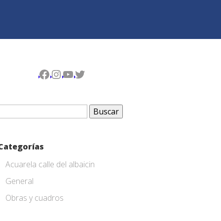
Facebook
Instagram
YouTube
Twitter
Buscar:
Categorías
Acuarela calle del albaicin
General
Obras y cuadros