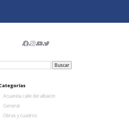
Facebook
Instagram
YouTube
Twitter
Buscar:
Categorías
Acuarela calle del albaicin
General
Obras y cuadros