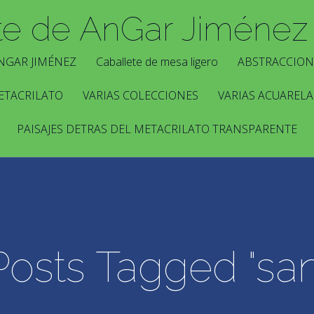
te de AnGar Jiménez
NGAR JIMÉNEZ
Caballete de mesa ligero
ABSTRACCION
ETACRILATO
VARIAS COLECCIONES
VARIAS ACUARELA
PAISAJES DETRAS DEL METACRILATO TRANSPARENTE
Posts Tagged "san