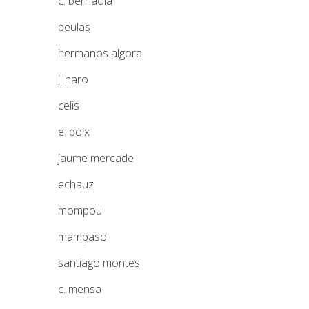
c. bernaola
beulas
hermanos algora
j. haro
celis
e. boix
jaume mercade
echauz
mompou
mampaso
santiago montes
c. mensa