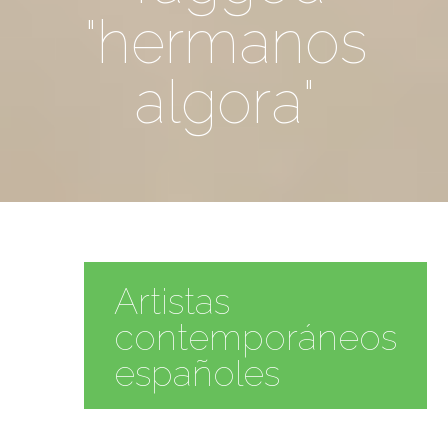
"hermanos
algora"
Artistas
contemporáneos
españoles