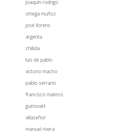
joaquin rodrigo
ortega muñoz
josé llorens
argenta
chillida
luis de pablo
victorio macho
pablo serrano
francisco mateos
guinovart
villaseñor
manuel rivera